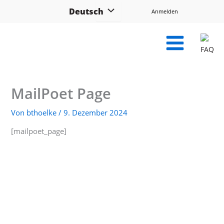
Zum
Deutsch
Anmelden
Inhalt
springen
FAQ
MailPoet Page
Von
bthoelke
/
9. Dezember 2024
[mailpoet_page]